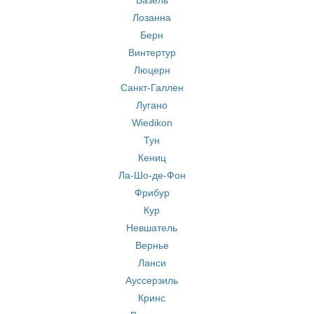
Базель
Лозанна
Берн
Винтертур
Люцерн
Санкт-Галлен
Лугано
Wiedikon
Тун
Кениц
Ла-Шо-де-Фон
Фрибур
Кур
Невшатель
Вернье
Ланси
Ауссерзиль
Кринс