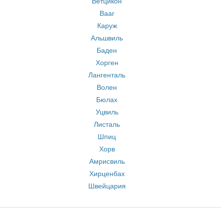
Ветцикон
Baar
Каруж
Альшвиль
Баден
Хорген
Лангенталь
Волен
Бюлах
Уцвиль
Листаль
Шпиц
Хорв
Амрисвиль
Хирценбах
Швейцария